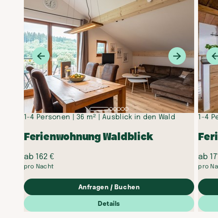
1-4 Personen
36 m²
Ausblick in den Wald
1-4 P
Ferienwohnung Waldblick
Fer
ab 162 €
ab 17
pro Nacht
pro N
Anfragen / Buchen
Details